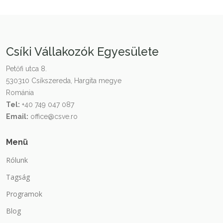
Csíki Vállakozók Egyesülete
Petőfi utca 8.
530310 Csíkszereda, Hargita megye
Románia
Tel:
+40 749 047 087
Email:
office@csve.ro
Menü
Rólunk
Tagság
Programok
Blog