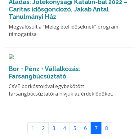
Átadás: Jótékonysági Katalin-bál 2022 –
Caritas idősgondozó, Jakab Antal
Tanulmányi Ház
Megvalósult a “Meleg étel időseknek” program
támogatása
Bor • Pénz • Vállalkozás:
Farsangbúcsúztató
CsVE borkóstolóval egybekötött
farsangbúcsúztatóra hívjuk az érdeklődőket.
1
2
3
4
5
6
7
8