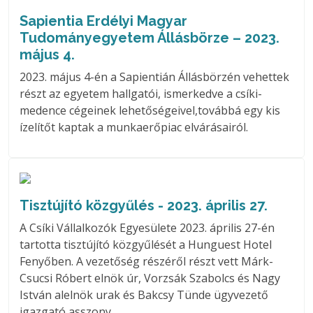
Sapientia Erdélyi Magyar
Tudományegyetem Állásbörze – 2023.
május 4.
2023. május 4-én a Sapientián Állásbörzén vehettek
részt az egyetem hallgatói, ismerkedve a csíki-
medence cégeinek lehetőségeivel,továbbá egy kis
ízelítőt kaptak a munkaerőpiac elvárásairól.
Tisztújító közgyűlés - 2023. április 27.
A Csíki Vállalkozók Egyesülete 2023. április 27-én
tartotta tisztújító közgyűlését a Hunguest Hotel
Fenyőben. A vezetőség részéről részt vett Márk-
Csucsi Róbert elnök úr, Vorzsák Szabolcs és Nagy
István alelnök urak és Bakcsy Tünde ügyvezető
igazgató asszony.