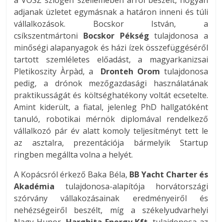
a VOSZ szlogen szellemében arról beszélt, hogyan
adjanak üzletet egymásnak a határon inneni és túli
vállalkozások. Bocskor István, a
csíkszentmártoni
Bocskor Pékség
tulajdonosa a
minőségi alapanyagok és házi ízek összefüggéséről
tartott szemléletes előadást, a magyarkanizsai
Pletikoszity Àrpàd, a
Dronteh Orom
tulajdonosa
pedig, a drónok mezőgazdasági használatának
praktikusságát és költséghatékony voltát ecsetelte.
Amint kiderült, a fiatal, jelenleg PhD hallgatóként
tanuló, robotikai mérnök diplomával rendelkező
vállalkozó pár év alatt komoly teljesítményt tett le
az asztalra, prezentációja bármelyik Startup
ringben megállta volna a helyét.
A Kopácsról érkező Baka Béla,
BB Yacht Charter és
Akadémia
tulajdonosa-alapítója horvátországi
szórvány vállakozásainak eredményeiről és
nehézségeiről beszélt, míg a székelyudvarhelyi