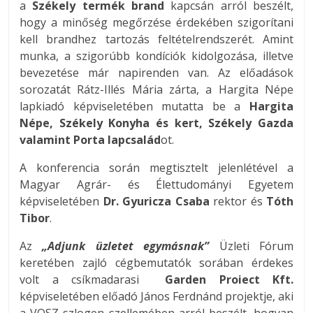
a
Székely termék
brand
kapcsán arról beszélt,
hogy a minőség megőrzése érdekében szigorítani
kell brandhez tartozás feltételrendszerét. Amint
munka, a szigorúbb kondíciók kidolgozása, illetve
bevezetése már napirenden van. Az előadások
sorozatát Rátz-Illés Mária zárta, a Hargita Népe
lapkiadó képviseletében mutatta be a
Hargita
Népe, Székely Konyha és kert, Székely Gazda
valamint Porta lapcsalád
ot.
A konferencia során megtisztelt jelenlétével a
Magyar Agrár- és Élettudományi Egyetem
képviseletében
Dr. Gyuricza Csaba
rektor és
Tóth
Tibor
.
Az
„Adjunk üzletet egymásnak”
Üzleti Fórum
keretében zajló cégbemutatók sorában érdekes
volt a csíkmadarasi
Garden Proiect Kft.
képviseletében előadó János Ferdnánd projektje, aki