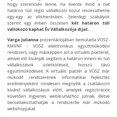
hogy szerencsés lenne, ha évente mind a hat
határon túli régió vállalkozói közül részesülhetne
egy-egy az elismerésben. /Jelenlegi szabályok
szerint egy évben összesen
két határon túli
vállokozó kaphat Év Vállalkozója díjat.
Varga Julianna
prezentációjában bemutatta VOSZ-
KMVNF - VOSZ elektronikus együttműködési
rendszert, vagy másképpen azt a virtuális piacteret,
amivel elő kívánják segíteni a határon inneni és túli
vállalkozások üzletkötéseit, hosszú távú
együttműködéseit. A virtuális piactér a VOSZ már
működő rendszerének informatikai fejlesztés
eredményeként rövidesen megnyílik a csatlakozni
kívánó vállalkozások előtt, amelyek regisztrációt
követően ingyenes webáruházhoz jutnak, illetve
becsatlakoztathatják a rendszerbe már működő
webshopjukat.