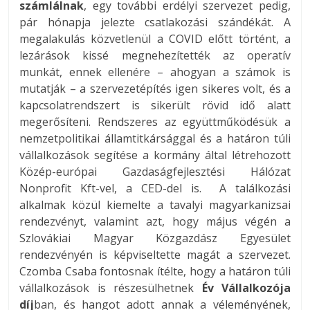
számlálnak
, egy további erdélyi szervezet pedig,
pár hónapja jelezte csatlakozási szándékát. A
megalakulás közvetlenül a COVID előtt történt, a
lezárások kissé megnehezítették az operatív
munkát, ennek ellenére – ahogyan a számok is
mutatják – a szervezetépítés igen sikeres volt, és a
kapcsolatrendszert is sikerült rövid idő alatt
megerősíteni. Rendszeres az együttműködésük a
nemzetpolitikai államtitkársággal és a határon túli
vállalkozások segítése a kormány által létrehozott
Közép-európai Gazdaságfejlesztési Hálózat
Nonprofit Kft-vel, a CED-del is. A találkozási
alkalmak közül kiemelte a tavalyi magyarkanizsai
rendezvényt, valamint azt, hogy május végén a
Szlovákiai Magyar Közgazdász Egyesület
rendezvényén is képviseltette magát a szervezet.
Czomba Csaba fontosnak ítélte, hogy a határon túli
vállalkozások is részesülhetnek
Év Vállalkozója
díj
ban, és hangot adott annak a véleményének,