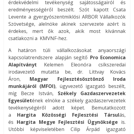
érdekvédelmi tevékenység sajátosságairól és
eredményességéről beszélt. Szót kapott Csata
Levente a gyergyószentmiklósi ARBOR Vállalkozók
Szövetsége, alelnöke akinek szervezete azért is
érdekes, mert ők azok, akik most kívánnak
csatlakozni a KMVNF-hez.
A határon túli vállalkozásokat anyaországi
kapcsolatrendszere alapján segítő
Pro Economica
Alapítványt
Kelemen Eleonóra csíkszeredai
irodavezető mutatta be, dr. Littvay Kovács
Áron,
Magyar Fejlesztésösztönző Iroda
munkájáról (MFOI)
, ügyvezető igazgató beszélt,
míg Becze István,
Székely Gazdaszervezetek
Egyesület
ének elnöke a székely gazdaszervezetek
tevékenységéről adott képet. Bemutatkozott
a
Hargita Közösségi Fejlesztési Társul
ás,
és
Hargita Megye Fejlesztési Ügynöksége
is.
Utóbbi képviseletében Cilip Árpád igazgató