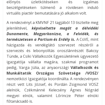
előnyös üzletkötéseken és izgalmas
beszélgetéseken túlmenő a rövidesen induló
virtuális piactér bemutatására jó alkalom volt.
A rendezvényt a KMVNF 21 tagjából 13 tisztelte meg
jelenlétével,
képviseltette magát a délvidéki
Dunamente, Magyarkanizsa, a Felvidék, és
természetesen a Partium és Erdély is.
A CsVE, mint
házigazda és vendéglátó szervezet részéről a
szervezés és lebonyolítás oroszlánrészét Bakcsy
Tünde, a Csíki Vállalkozók Egyesületének ügyvezető
igazgatója vállalta magára, szakmai programot
pedig, Varga Júlia, az anyaországi
Vállalkozók és
Munkáltatók Országos Szövetsége /VOSZ/
nemzetközi Igazgatója koordinálta. A rendezvényen
részt vett Lits József, és Pordán Zsigmond VOSZ
alelnök, Czékmánné Kelecsény Ágnes Nógrád
megyei elnök, valamint Lőrincze Péter elnöki
főtanácsadó is.