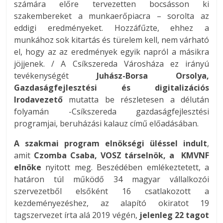
számára előre tervezetten bocsásson ki
szakembereket a munkaerőpiacra – sorolta az
eddigi eredményeket. Hozzáfűzte, ehhez a
munkához sok kitartás és türelem kell, nem várható
el, hogy az az eredmények egyik napról a másikra
jöjjenek. / A Csíkszereda Városháza ez irányú
tevékenységét
Juhász-Borsa Orsolya,
Gazdaságfejlesztési és digitalizációs
Irodavezető
mutatta be részletesen a délután
folyamán -Csíkszereda gazdaságfejlesztési
programjai, beruházási kalauz című előadásában.
A szakmai program elnökségi üléssel indult
,
amit
Czomba Csaba, VOSZ társelnök, a KMVNF
elnöke
nyitott meg. Beszédében emlékeztetett, a
határon túl működő 34 magyar vállalkozói
szervezetből elsőként 16 csatlakozott a
kezdeményezéshez, az alapító okiratot 19
tagszervezet írta alá 2019 végén,
jelenleg 22 tagot