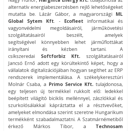
Nagy Hunor,
Harghita Energy Kft.
tulajdonosa az
alternatív energiabeszerzésben rejlő lehetőségeket
mutatta be. Lázár Gábor, a magyarországi
ML
Global Sytem Kft
. -
Ecofleet
informatikai és
vagyonvédelmi megoldásairól, járműkövetési
szolgáltatásairól beszélt, amelyek
segítségével könnyebben lehet járműflottákat
irányítani és kézben tartani. A
csíkszeredai
Softforbiz Kft.
szolgáltatásairól
Jancsó Ernő adott egy körültekintő képet, hogy a
vállalatok digitalizációjában hogyan segíthet az ERP
rendszerek implementálása. A székelykeresztúri
Molnár Csaba, a
Primo Service Kft.
tulajdonosa,
egy teljesen új termékkel rukkolt elő: ledekkel
beépített világító biciklis mellénnyel, zászlókkal és
szurkolósálakkal kápráztatta el a résztvevőket,
amelyeket elmondása szerint szeretne Hungarikum
termékként szabadalmaztatni. A Szatmárnémetiből
érkező Márkos Tibor, a
Technosam