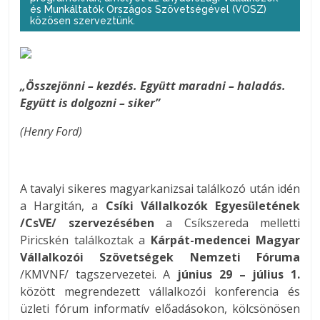
és Munkáltatók Országos Szövetségével (VOSZ)
közösen szerveztünk.
„Összejönni – kezdés. Együtt maradni – haladás.
Együtt is dolgozni – siker”
(Henry Ford)
A tavalyi sikeres magyarkanizsai találkozó után idén
a Hargitán, a
Csíki Vállalkozók Egyesületének
/CsVE/ szervezésében
a Csíkszereda melletti
Piricskén találkoztak a
Kárpát-medencei Magyar
Vállalkozói Szövetségek Nemzeti Fóruma
/KMVNF/ tagszervezetei. A
június 29 – július 1.
között megrendezett vállalkozói konferencia és
üzleti fórum informatív előadásokon, kölcsönösen