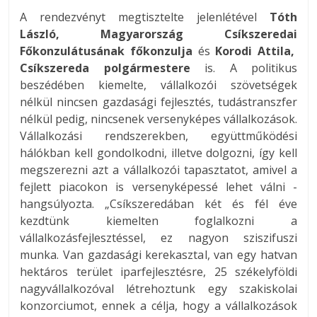
A rendezvényt megtisztelte jelenlétével
Tóth
László, Magyarország Csíkszeredai
Főkonzulátusának főkonzulja
és
Korodi Attila,
Csíkszereda polgármestere
is. A politikus
beszédében kiemelte, vállalkozói szövetségek
nélkül nincsen gazdasági fejlesztés, tudástranszfer
nélkül pedig, nincsenek versenyképes vállalkozások.
Vállalkozási rendszerekben, együttműködési
hálókban kell gondolkodni, illetve dolgozni, így kell
megszerezni azt a vállalkozói tapasztatot, amivel a
fejlett piacokon is versenyképessé lehet válni -
hangsúlyozta. „Csíkszeredában két és fél éve
kezdtünk kiemelten foglalkozni a
vállalkozásfejlesztéssel, ez nagyon sziszifuszi
munka. Van gazdasági kerekasztal, van egy hatvan
hektáros terület iparfejlesztésre, 25 székelyföldi
nagyvállalkozóval létrehoztunk egy szakiskolai
konzorciumot, ennek a célja, hogy a vállalkozások