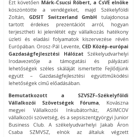
Ezt követően
Márk-Csucsi Róbert, a CsVE elnöke
köszöntötte a vendégeket, majd Székelyföldi
Zoltán,
GDSIT Switzerland GmbH
tulajdonosa
tartott érdekes prezentációt arról, hogyan
terjesztheti ki jelenlétét egy vállalkozás hatékony
üzleti és eladási folyamatok kiszervezése révén
Európában. Orosz-Pál Levente,
CED Közép-európai
Gazdaságfejlesztési Hálózat
Székelyudvarhelyi
Irodavezetője a támogatási és pályázati
lehetőségek széles skáláját ismertette Fejlődjünk
együtt – Gazdaságfejlesztési együttműködési
lehetőségek című előadásában.
Bemutatkozott a SZVSZF–Székelyföldi
Vállalkozói Szövetségek Fóruma
, Kovászna
megyei Vállalkozói Inkubátorház, ASIMCOV
vállalkozói szövetség, és a sepsiszentgyörgyi Junior
Business Club. A székelyudvarhelyi Jakab Áron
Csaba SZMVSZ, elnök az általuk végzett