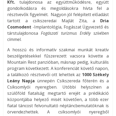
Kft.
tulajdonosa az együttműködésre, együtt
gondolkodásra és megoldásokra hívta fel a
résztvevők figyelmét. Nagyon jól felépített előadást
tartott a csíkszeredai Majlát Zita, a
Dria
Cosmodent
-Implantológia, Fogászat Ügyvezető és
társtulajdonosa
Fogászati turizmus Erdély szívében
címmel.
A hosszú és informatív szakmai munkát kreatív
beszélgetésekkel fűszerezett vacsora követte a
Mountain Rest panzióban, másnap pedig, kulturális
program következett. A konferenciát követő napon,
a találkozó résztvevői ott lehettek az
1000 Székely
Leány
Napja
ünnepén Csíkszereda főterén és a
Csíksomlyói nyeregben. Utóbbi helyszínen a
szülőföld fiatalság megtartó erejét a prédikáció
központjába helyező misét követően, a több ezer
fiatal táncost felvonultató néptáncbemutatóknak is
örvendezhettek. A csíksomlyói nyeregből