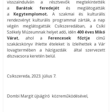
visszaindulván a résztvevők megtekintették
a
Barátok feredejét
és meglátogatták
a
Kegytemplomot.
A szakmai és kulturális
rendezvényt kulturális programmal zárták, a nap
végén meglátogatták Csíkszeredában, a Csíki
Székely Múzeumnak helyet adó, idén
400 éves Mikó
Várat
, ahol a
Ferencesek főztje
című
szakácskönyv ihlette ételeket is ízlelhettek a Vár
lovagtermében a házigazdák által szervezett
díszvacsora keretén belül.
Csíkszereda, 2023. július 7.
Dombi Margit újságíró közreműködésével,