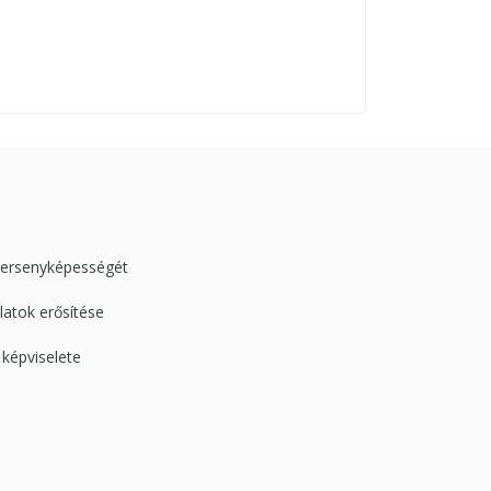
versenyképességét
atok erősítése
képviselete