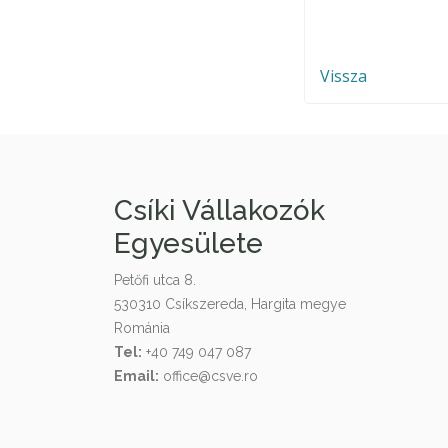
Vissza
Csíki Vállakozók
Egyesülete
Petőfi utca 8.
530310 Csíkszereda, Hargita megye
Románia
Tel:
+40 749 047 087
Email:
office@csve.ro