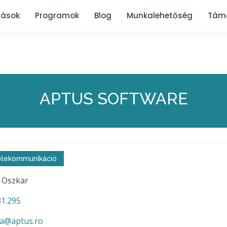
tások
Programok
Blog
Munkalehetőség
Tám
APTUS SOFTWARE
 telekommunikáció
 Oszkar
1.295
ra@aptus.ro