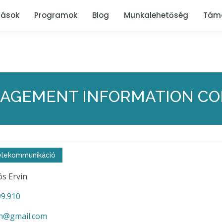
tások
Programok
Blog
Munkalehetőség
Tám
AGEMENT INFORMATION CO
 telekommunikáció
s Ervin
9.910
in@gmail.com