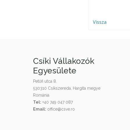
Vissza
Csíki Vállakozók
Egyesülete
Petőfi utca 8.
530310 Csíkszereda, Hargita megye
Románia
Tel:
+40 749 047 087
Email:
office@csve.ro