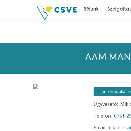
Rólunk
Szolgálta
AAM MAN
IT, informatika,
Ügyvezető: Mikló
Telefon:
0751-29
Email:
mikloserv