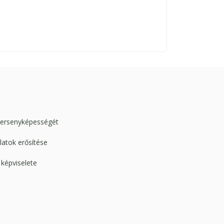
versenyképességét
atok erősítése
képviselete