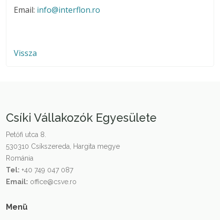
Email:
info@interflon.ro
Vissza
Csíki Vállakozók Egyesülete
Petőfi utca 8.
530310 Csíkszereda, Hargita megye
Románia
Tel:
+40 749 047 087
Email:
office@csve.ro
Menü