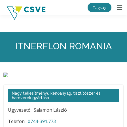
Tagság
ITNERFLON ROMANIA
Nagy teljesítményű kenőanyag, tisztítószer és
hardverek gyártása
Ügyvezető: Salamon László
Telefon:
0744-391.773