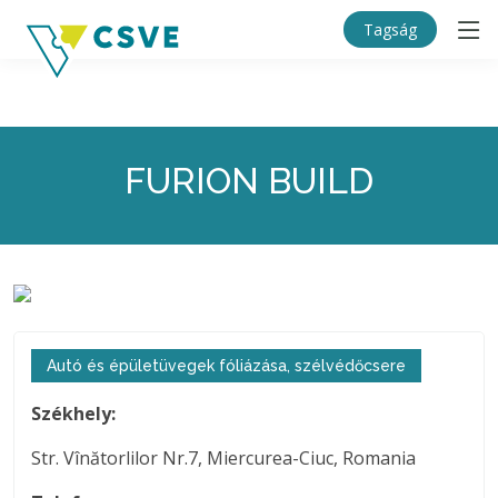
Tagság
FURION BUILD
Autó és épületüvegek fóliázása, szélvédőcsere
Székhely:
Str. Vînătorlilor Nr.7, Miercurea-Ciuc, Romania