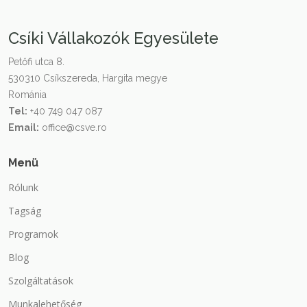
Csíki Vállakozók Egyesülete
Petőfi utca 8.
530310 Csíkszereda, Hargita megye
Románia
Tel:
+40 749 047 087
Email:
office@csve.ro
Menü
Rólunk
Tagság
Programok
Blog
Szolgáltatások
Munkalehetőség