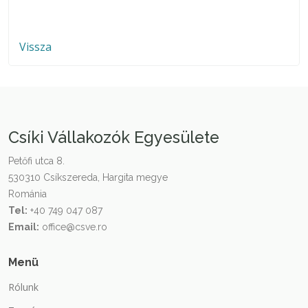
Vissza
Csíki Vállakozók Egyesülete
Petőfi utca 8.
530310 Csíkszereda, Hargita megye
Románia
Tel:
+40 749 047 087
Email:
office@csve.ro
Menü
Rólunk