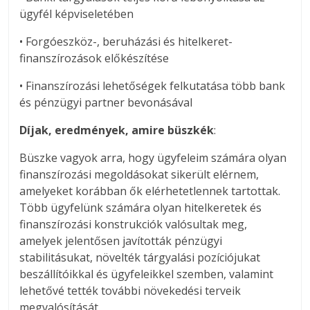
ügyfél képviseletében
• Forgóeszköz-, beruházási és hitelkeret-
finanszírozások előkészítése
• Finanszírozási lehetőségek felkutatása több bank
és pénzügyi partner bevonásával
Díjak, eredmények, amire büszkék
:
Büszke vagyok arra, hogy ügyfeleim számára olyan
finanszírozási megoldásokat sikerült elérnem,
amelyeket korábban ők elérhetetlennek tartottak.
Több ügyfelünk számára olyan hitelkeretek és
finanszírozási konstrukciók valósultak meg,
amelyek jelentősen javították pénzügyi
stabilitásukat, növelték tárgyalási pozíciójukat
beszállítóikkal és ügyfeleikkel szemben, valamint
lehetővé tették további növekedési terveik
megvalósítását.