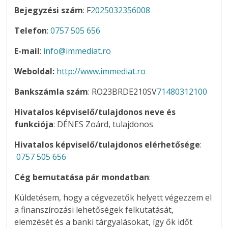
Bejegyzési szám
: F
2025032356008
Telefon
:
0757 505 656
E-mail
:
info@immediat.ro
Weboldal:
http://www.immediat.ro
Bankszámla szám
: RO23BRDE210SV
71480312100
Hivatalos képviselő/tulajdonos neve és
funkciója
: DÉNES Zoárd, tulajdonos
Hivatalos képviselő/tulajdonos elérhetősége
:
0757 505 656
Cég bemutatása pár mondatban
:
Küldetésem, hogy a cégvezetők helyett végezzem el
a finanszírozási lehetőségek felkutatását,
elemzését és a banki tárgyalásokat, így ők időt