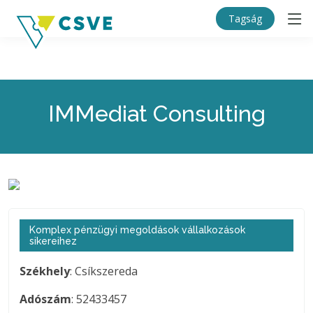
Tagság
IMMediat Consulting
Komplex pénzügyi megoldások vállalkozások
sikereihez
Székhely
: Csíkszereda
Adószám
: 52433457