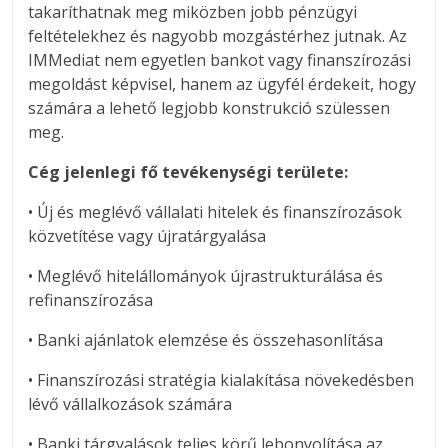
takaríthatnak meg miközben jobb pénzügyi
feltételekhez és nagyobb mozgástérhez jutnak. Az
IMMediat nem egyetlen bankot vagy finanszírozási
megoldást képvisel, hanem az ügyfél érdekeit, hogy
számára a lehető legjobb konstrukció szülessen
meg.
Cég jelenlegi fő tevékenységi területe:
• Új és meglévő vállalati hitelek és finanszírozások
közvetítése vagy újratárgyalása
• Meglévő hitelállományok újrastrukturálása és
refinanszírozása
• Banki ajánlatok elemzése és összehasonlítása
• Finanszírozási stratégia kialakítása növekedésben
lévő vállalkozások számára
• Banki tárgyalások teljes körű lebonyolítása az