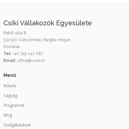
Csíki Vállakozók Egyesülete
Petőfi utca 8.
530310 Csíkszereda, Hargita megye
Románia
Tel:
+40 749 047 087
Email:
office@csve.ro
Menü
Rólunk
Tagság
Programok
Blog
Szolgáltatások