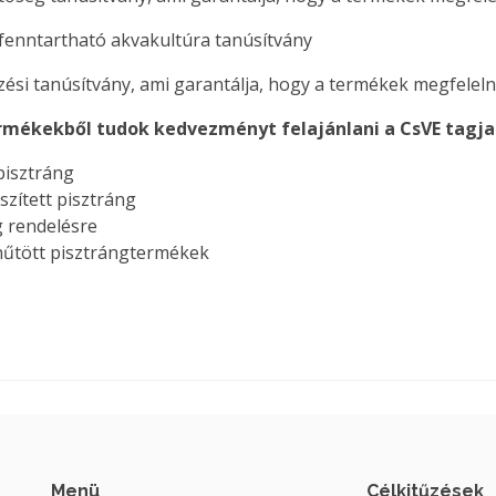
fenntartható akvakultúra tanúsítvány
ési tanúsítvány, ami garantálja, hogy a termékek megfeleln
rmékekből tudok kedvezményt felajánlani a CsVE tagja
 pisztráng
szített pisztráng
g rendelésre
hűtött pisztrángtermékek
Menü
Célkitűzések