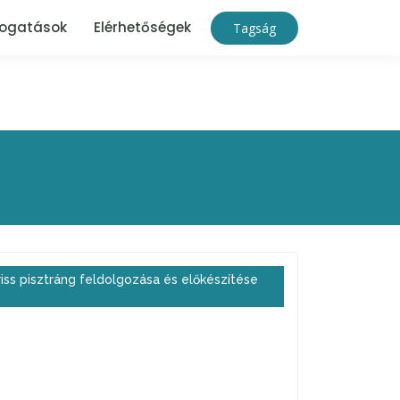
ogatások
Elérhetőségek
Tagság
riss pisztráng feldolgozása és előkészítése