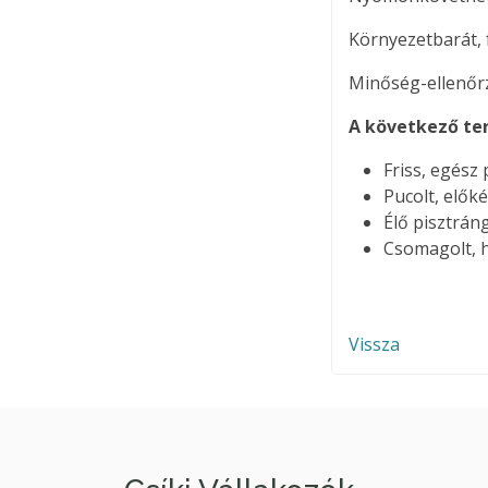
Környezetbarát, 
Minőség-ellenőrz
A következő te
Friss, egész
Pucolt, előké
Élő pisztrán
Csomagolt, 
Vissza