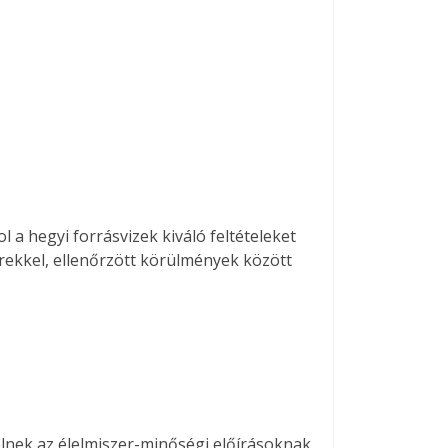
 hegyi forrásvizek kiváló feltételeket
rekkel, ellenőrzött körülmények között
nek az élelmiszer-minőségi előírásoknak