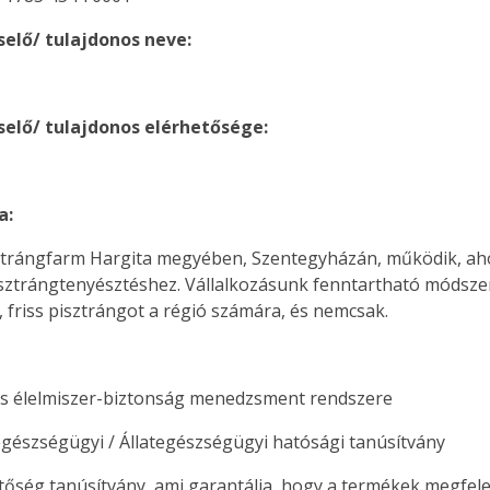
selő/ tulajdonos neve:
selő/ tulajdonos elérhetősége:
a:
rángfarm Hargita megyében, Szentegyházán, működik, ahol a
isztrángtenyésztéshez. Vállalkozásunk fenntartható módsze
i, friss pisztrángot a régió számára, és nemcsak.
os élelmiszer-biztonság menedzsment rendszere
egészségügyi / Állategészségügyi hatósági tanúsítvány
ég tanúsítvány, ami garantálja, hogy a termékek megfelel