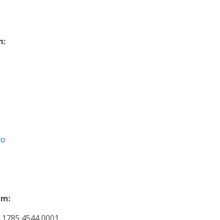
m:
ro
ám:
 1785 4544 0001