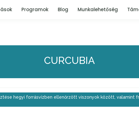
tások
Programok
Blog
Munkalehetőség
Tám
CURCUBIA
ztése hegyi forrásvízben ellenőrzött viszonyok között, valamint f