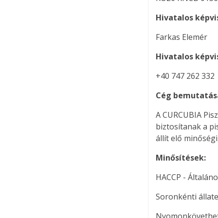
Hivatalos képvi
Farkas Elemér
Hivatalos képvi
+40 747 262 332
Cég bemutatás
A CURCUBIA Piszt
biztosítanak a p
állít elő minőség
Minősítések:
HACCP - Általán
Soronkénti állat
Nyomonkövethetős