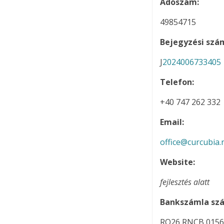
Adószám:
49854715
Bejegyzési szá
J
2024006733405
Telefon:
+40 747 262 332
Email:
office@curcubia.
Website:
fejlesztés alatt
Bankszámla sz
RO26 RNCB 0156