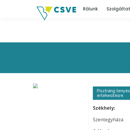
Rólunk
Szolgálta
Pisztráng tenyés
értékesítésre.
Székhely:
Szentegyháza