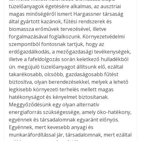
tüzelőanyagok égetésére alkalmas, az ausztriai
magas minőségéről ismert Hargassner társaság
által gyártott kazánok, fűtési rendszerek és
biomassza erőművek tervezésével, illetve
forgalmazásával foglalkozunk. Környezetvédelmi
szempontból fontosnak tartjuk, hogy az
erdőgazdálkodás, a mezőgazdasági tevékenységek,
illetve a fafeldolgozás során keletkező hulladékból
ún. megújuló tüzelőanyagot állítsunk elő, ezáltal
takarékosabb, olcsóbb, gazdaságosabb fűtést
biztosítva, olyan berendezésekkel, melyek a lehető
legkisebb környezeti terhelés mellett magas
hatékonyságot és kényelmet biztosítanak.
Meggyőződésünk egy olyan alternatív
energiaforrás szükségessége, amely öko-hatékony,
egyénnek és társadalomnak egyaránt előnyös.
Egyénnek, mert kevesebb anyagi és
munkaráfordítással jár, társadalomnak, mert ezáltal