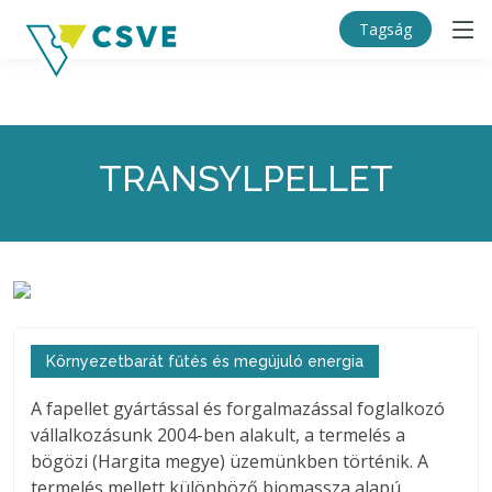
Tagság
TRANSYLPELLET
Környezetbarát fűtés és megújuló energia
A fapellet gyártással és forgalmazással foglalkozó
vállalkozásunk 2004-ben alakult, a termelés a
bögözi (Hargita megye) üzemünkben történik. A
termelés mellett különböző biomassza alapú