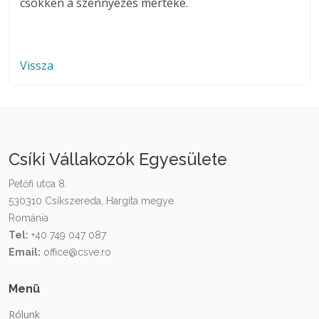
csökken a szennyezés mértéke.
Vissza
Csíki Vállakozók Egyesülete
Petőfi utca 8.
530310 Csíkszereda, Hargita megye
Románia
Tel:
+40 749 047 087
Email:
office@csve.ro
Menü
Rólunk