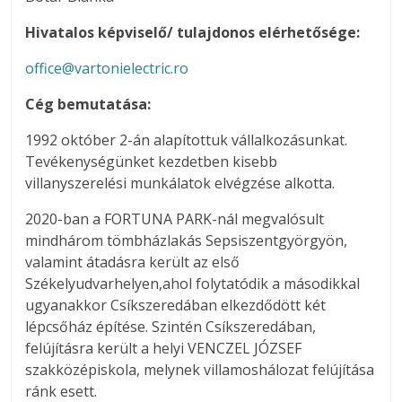
Hivatalos képviselő/ tulajdonos elérhetősége:
office@vartonielectric.ro
Cég bemutatása:
1992 október 2-án alapítottuk vállalkozásunkat.
Tevékenységünket kezdetben kisebb
villanyszerelési munkálatok elvégzése alkotta.
2020-ban a FORTUNA PARK-nál megvalósult
mindhárom tömbházlakás Sepsiszentgyörgyön,
valamint átadásra került az első
Székelyudvarhelyen,ahol folytatódik a másodikkal
ugyanakkor Csíkszeredában elkezdődött két
lépcsőház építése. Szintén Csíkszeredában,
felújításra került a helyi VENCZEL JÓZSEF
szakközépiskola, melynek villamoshálozat felújítása
ránk esett.