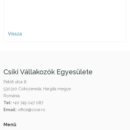
Vissza
Csíki Vállakozók Egyesülete
Petőfi utca 8.
530310 Csíkszereda, Hargita megye
Románia
Tel:
+40 749 047 087
Email:
office@csve.ro
Menü