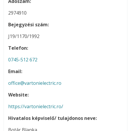
Adószám:
2974910
Bejegyzési szám:
J19/1170/1992
Telefon:
0745-512 672
Email:
office@vartonielectric.ro
Website:
https://vartonielectric.ro/
Hivatalos képviselő/ tulajdonos neve:
Botár Blanka