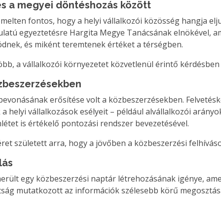
 és a megyei döntéshozás között
emelten fontos, hogy a helyi vállalkozói közösség hangja 
ngulatú egyeztetésre Hargita Megye Tanácsának elnökével, a
dnek, és miként teremtenek értéket a térségben.
öbb, a vállalkozói környezetet közvetlenül érintő kérdésben
közbeszerzésekben
 bevonásának erősítése volt a közbeszerzésekben. Felvetés
 helyi vállalkozások esélyeit – például alvállalkozói arány
nlétet is értékelő pontozási rendszer bevezetésével.
ígéret született arra, hogy a jövőben a közbeszerzési felhívás
lás
rült egy közbeszerzési naptár létrehozásának igénye, amely
tottság mutatkozott az információk szélesebb körű megoszt