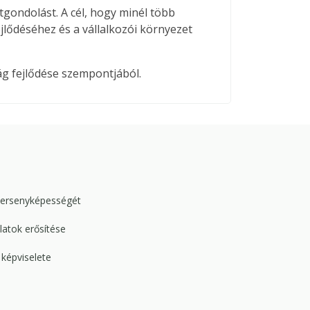
tgondolást. A cél, hogy minél több
lődéséhez és a vállalkozói környezet
ág fejlődése szempontjából.
versenyképességét
atok erősítése
képviselete