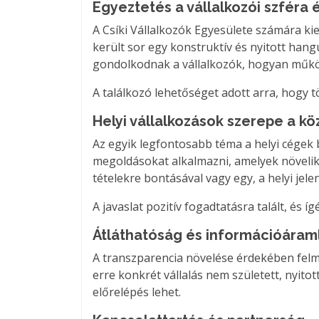
Egyeztetés a vállalkozói szféra
A Csíki Vállalkozók Egyesülete számára ki
került sor egy konstruktív és nyitott ha
gondolkodnak a vállalkozók, hogyan műkö
A találkozó lehetőséget adott arra, hogy t
Helyi vállalkozások szerepe a 
Az egyik legfontosabb téma a helyi cégek
megoldásokat alkalmazni, amelyek növelik a
tételekre bontásával vagy egy, a helyi jele
A javaslat pozitív fogadtatásra talált, és 
Átláthatóság és információáram
A transzparencia növelése érdekében felme
erre konkrét vállalás nem született, nyi
előrelépés lehet.