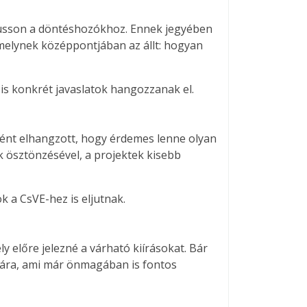
eljusson a döntéshozókhoz. Ennek jegyében
melynek középpontjában az állt: hogyan
 is konkrét javaslatok hangozzanak el.
ként elhangzott, hogy érdemes lenne olyan
ok ösztönzésével, a projektek kisebb
ok a CsVE-hez is eljutnak.
 előre jelezné a várható kiírásokat. Bár
ására, ami már önmagában is fontos