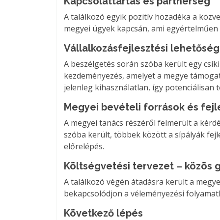
Kapcsolattartás és partnerség
A találkozó egyik pozitív hozadéka a köz
megyei ügyek kapcsán, ami egyértelműen a 
Vállalkozásfejlesztési lehetősé
A beszélgetés során szóba került egy csíki
kezdeményezés, amelyet a megye támogat, 
jelenleg kihasználatlan, így potenciálisan 
Megyei bevételi források és fejl
A megyei tanács részéről felmerült a kérdé
szóba került, többek között a sípályák fe
előrelépés.
Költségvetési tervezet – közös 
A találkozó végén átadásra került a megye
bekapcsolódjon a véleményezési folyamat
Következő lépés