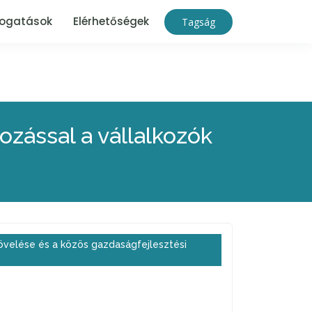
ogatások
Elérhetőségek
Tagság
zással a vállalkozók
övelése és a közös gazdaságfejlesztési