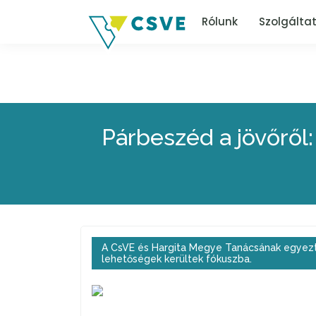
Rólunk
Szolgálta
Párbeszéd a jövőről
A CsVE és Hargita Megye Tanácsának egyezte
lehetőségek kerültek fókuszba.