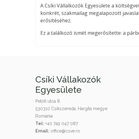
A Csíki Vállalkozók Egyesülete a költségve
konkrét, szakmailag megalapozott javasla
erősítéséhez.
Ez a találkozó ismét megerősítette: a pá
Csíki Vállakozók
Egyesülete
Petőfi utca 8.
530310 Csíkszereda, Hargita megye
Románia
Tel:
+40 749 047 087
Email:
office@csve.ro