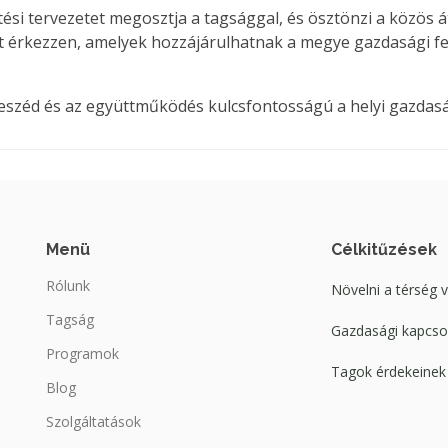
tési tervezetet megosztja a tagsággal, és ösztönzi a közös á
t érkezzen, amelyek hozzájárulhatnak a megye gazdasági fej
rbeszéd és az együttműködés kulcsfontosságú a helyi gazdas
Menü
Célkitűzések
Rólunk
Növelni a térség 
Tagság
Gazdasági kapcsol
Programok
Tagok érdekeinek 
Blog
Szolgáltatások