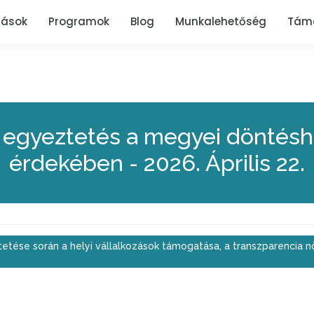
tások
Programok
Blog
Munkalehetőség
Tám
: egyeztetés a megyei döntésho
érdekében - 2026. Április 22.
tése során a helyi vállalkozások támogatása, a transzparencia n