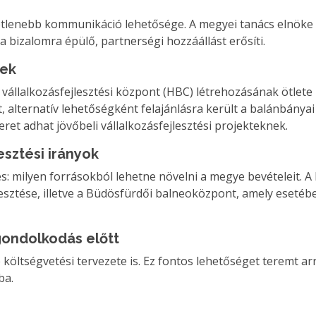
vetlenebb kommunikáció lehetősége. A megyei tanács elnöke
bizalomra épülő, partnerségi hozzáállást erősíti.
gek
 vállalkozásfejlesztési központ (HBC) létrehozásának ötlete i
alternatív lehetőségként felajánlásra került a balánbányai
teret adhat jövőbeli vállalkozásfejlesztési projekteknek.
esztési irányok
s: milyen forrásokból lehetne növelni a megye bevételeit. A
jlesztése, illetve a Büdösfürdői balneoközpont, amely eset
gondolkodás előtt
 költségvetési tervezete is. Ez fontos lehetőséget teremt ar
ba.