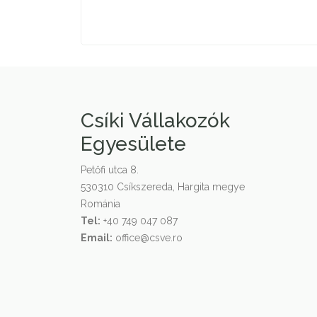
Csíki Vállakozók
Egyesülete
Petőfi utca 8.
530310 Csíkszereda, Hargita megye
Románia
Tel:
+40 749 047 087
Email:
office@csve.ro