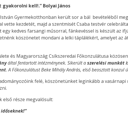
t gyakorolni kell!.” Bolyai János
t István Gyermekotthonban került sor a bál bevételéből m
tte kezdetét, majd a szentmisét Csaba testvér celebrálta, 
 egy kedves farsangi műsorral, fánkevéssel is készült az if
nénk köszönetet mondani a lelki táplálékért, amelyet az 
ülete és Magyarország Csíkszeredai Főkonzulátusa közösen
vány
által fentartott intézménynek. Sikerült a
szerelési munkát 
ent
. A Főkonzulátust Beke Mihály András, első beosztott konzul ú
adományozóink felé, köszönetünket leginkább a vasárnapi
zni.
 első része megvalósult:
 időseknek!”