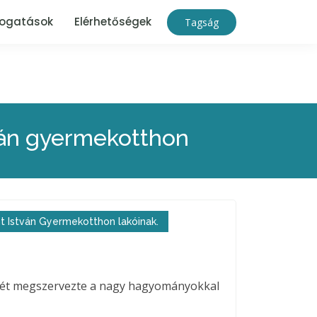
ogatások
Elérhetőségek
Tagság
tván gyermekotthon
t István Gyermekotthon lakóinak.
smét megszervezte a nagy hagyományokkal