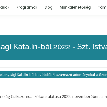
tások
Programok
Blog
Munkalehetőség
Tám
ági Katalin-bál 2022 - Szt. Is
ótékonysági Katalin-bál bevételéből származó adományokat a Szen
rország Csíkszeredai Főkonzulátusa 2022. novemberében i