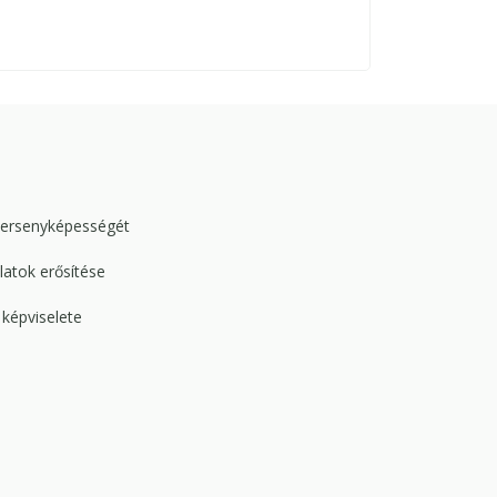
versenyképességét
atok erősítése
képviselete