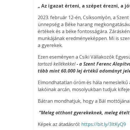
„ Az igazat érteni, a szépet érezni, a jó
2023. február 12-én, Csíksomlyón, a Szen
ünnepség a Béke harang megkongatásával ve
értékek és a béke fontosságára. Zárásként
munkájának eredményeképpen. Mi is szeret
a gyerekek.
Ezen eseményen a Csíki Vállakozók Egyes
tartozó kellékekkel
- a Szent Ferenc Alapít
több mint 60.000 lej értékű adományt jel
Elmondhatatlan öröm és hála nemeslelkű 
lakóinak arcán, mosolyukban tudjuk kifeje
Bátran mondhatjuk, hogy a Bál mottójának
“Meleg otthont gyerekeknek, meleg ételt
Képek az átadásról:
https://bit.ly/3ltKyQ9