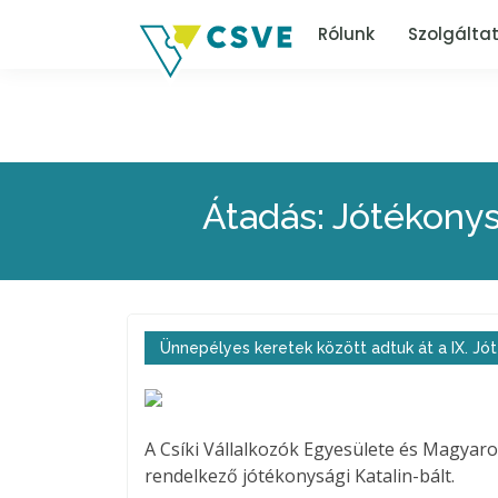
Rólunk
Szolgálta
Átadás: Jótékonys
Ünnepélyes keretek között adtuk át a IX. J
A Csíki Vállalkozók Egyesülete és Magya
rendelkező jótékonysági Katalin-bált.