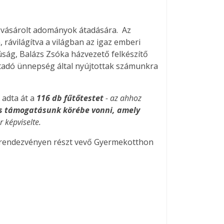
egvásárolt adományok átadására. Az
rávilágítva a világban az igaz emberi
júság, Balázs Zsóka házvezető felkészítő
átadó ünnepség által nyújtottak számunkra
 adta át a
116 db fűtőtestet
- az ahhoz
is támogatásunk körébe vonni, amely
r képviselte.
 rendezvényen részt vevő Gyermekotthon